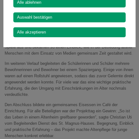
Alle ablehnen
realen Bedingungen.
Der zweite Tag stand ganz im Zeichen des Perspektivwechsels. Mithilfe
Auswahl bestätigen
eines Alterssimulationsanzugs erfuhren die Jugendlichen am eigenen
Körper, wie sich der altersbedingte Abbau von körperlichen und
Alle akzeptieren
geistigen Fähigkeiten anfühlen kann. Besonders gut kam der Aktivtisch
an: Die Schülerinnen und Schüler probierten verschiedene digitale
Spiele aus und bekamen so einen Einblick, wie in der Betreuung älterer
Menschen mit dem Einsatz von Medien gemeinsam Zeit gestaltet wird.
Im weiteren Verlauf begleiteten die Schülerinnen und Schüler mehrere
Bewohnerinnen und Bewohner bei einem Spaziergang. Einige von ihnen
waren auf einen Rollstuhl angewiesen, sodass das zuvor Gelernte direkt
angewendet werden konnte. Für viele war das eine wichtige praktische
Erfahrung, die den Umgang mit Einschränkungen im Alter nochmals
verdeutlichte.
Den Abschluss bildete ein gemeinsames Eisessen im Café der
Einrichtung. Für alle Beteiligten war der Projekttag ein Gewinn: „So ist
das Leben in einem Altenheim greifbarer geworden“, sagte Christian Uti
vom Begleitenden Dienst des St. Magnus-Hauses. Begegnung, Einblick
und praktische Erfahrung – das Projekt machte Altenpflege für junge
Menschen konkret erlebbar.