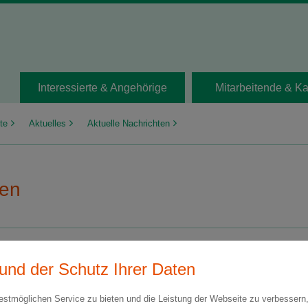
Interessierte & Angehörige
Mitarbeitende & Ka
te
Aktuelles
Aktuelle Nachrichten
ten
und der Schutz Ihrer Daten
 in die Welt von Menschen mit Demenz“
stmöglichen Service zu bieten und die Leistung der Webseite zu verbessern,