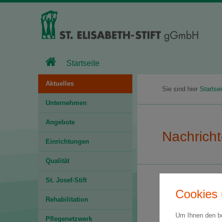
Startseite
Aktuelles
Sie sind hier
Startsei
Unternehmen
Angebote
Nachrich
Einrichtungen
Qualität
St. Josef-Stift
Cookies 
„Eintreten
Rehabilitation
05.11.2025
Um Ihnen den be
Pflegenetzwerk