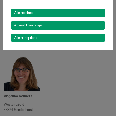
Das Seniorenbüro ist in Trägerschaft der „Heinrich und Rita Laumann-
Stiftung“ und ist Partner im Pflege- und Betreuungsnetzwerk.
Alle ablehnen
Auswahl bestätigen
Kontakt, Öffnungszeiten und weitere Informationen:
www.seniorenberatung-sendenhorst.de
Alle akzeptieren
Ihr Ansprechpartner für die Seniorenberatung Sendenhorst
Angelika Reimers
Weststraße 6
48324 Sendenhorst