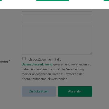
Ich bestätige hiermit die
mmung
*
Datenschutzerklärung
gelesen und verstanden zu
haben und erkläre mich mit der Verarbeitung
meiner angegebenen Daten zu Zwecken der
Kontaktaufnahme einverstanden.
Zurücksetzen
Absenden