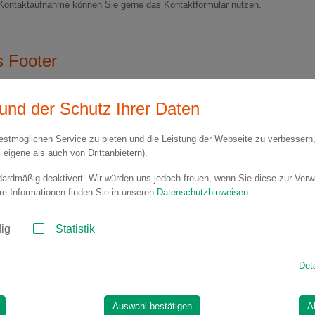
e Kontaktaufnahme können Sie gerne das Kontaktformular nutzen.
s Footer
mular
und der Schutz Ihrer Daten
stmöglichen Service zu bieten und die Leistung der Webseite zu verbessern,
eigene als auch von Drittanbietern).
dardmäßig deaktivert. Wir würden uns jedoch freuen, wenn Sie diese zur Ver
re Informationen finden Sie in unseren
Datenschutzhinweisen
.
ig
Statistik
Det
Auswahl bestätigen
A